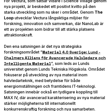
För
Vectura
, som satsar vidare i Science Village genom
nya projekt, är beskedet ett positivt kvitto på den
starka utveckling som nu sker i området. Genom
The
Loop
utvecklar Vectura långsiktiga miljöer för
forskning, innovation och samverkan, där NanoLab är
ett av projekten som bidrar till att stärka platsens
attraktionskraft.
Den ena satsningen är det nya strategiska
forskningsområdet ”
Material 4.0 Sverige: Lund -
Chalmers Allians för Avancerade Halvledare och
Intelligenta Material
”, som leds av Lunds
universitet genom
Lunds Tekniska Högskola
. Området
fokuserar på utveckling av nya material inom
halvledarteknik, med betydelse för både
energiomställningen och framtidens IT-teknologi.
Satsningen innebär också en tydligare koppling till
MAX IV, där avancerad karakterisering av nya material
stärker möjligheterna till internationellt
konkurrenskraftig forskning och nya samarbeten.